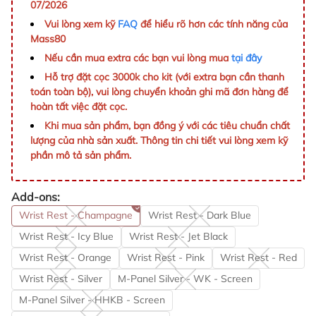
07/2026
Vui lòng xem kỹ
FAQ
để hiểu rõ hơn các tính năng của
Mass80
Nếu cần mua extra các bạn vui lòng mua
tại đây
Hỗ trợ đặt cọc 3000k cho kit (với extra bạn cần thanh
toán toàn bộ), vui lòng chuyển khoản ghi mã đơn hàng để
hoàn tất việc đặt cọc.
Khi mua sản phẩm, bạn đồng ý với các tiêu chuẩn chất
lượng của nhà sản xuất. Thông tin chi tiết vui lòng xem kỹ
phần mô tả sản phẩm.
Add-ons:
Wrist Rest - Champagne
Wrist Rest - Dark Blue
Wrist Rest - Icy Blue
Wrist Rest - Jet Black
Wrist Rest - Orange
Wrist Rest - Pink
Wrist Rest - Red
Wrist Rest - Silver
M-Panel Silver - WK - Screen
M-Panel Silver - HHKB - Screen