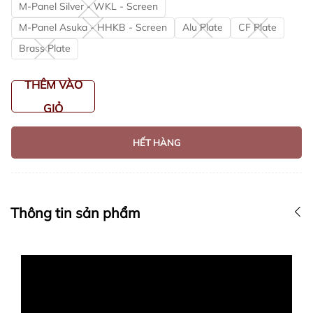
M-Panel Silver - WKL - Screen
M-Panel Asuka - HHKB - Screen
Alu Plate
CF Plate
Brass Plate
THÊM VÀO
GIỎ
HẾT HÀNG
Thông tin sản phẩm