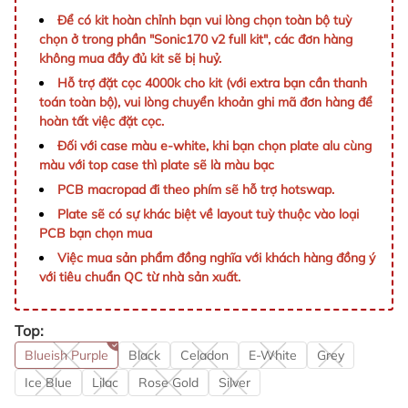
Để có kit hoàn chỉnh bạn vui lòng chọn toàn bộ tuỳ
chọn ở trong phần "Sonic170 v2 full kit", các đơn hàng
không mua đầy đủ kit sẽ bị huỷ.
Hỗ trợ đặt cọc 4000k cho kit (với extra bạn cần thanh
toán toàn bộ), vui lòng chuyển khoản ghi mã đơn hàng để
hoàn tất việc đặt cọc.
Đối với case màu e-white, khi bạn chọn plate alu cùng
màu với top case thì plate sẽ là màu bạc
PCB macropad đi theo phím sẽ hỗ trợ hotswap.
Plate sẽ có sự khác biệt về layout tuỳ thuộc vào loại
PCB bạn chọn mua
Việc mua sản phẩm đồng nghĩa với khách hàng đồng ý
với tiêu chuẩn QC từ nhà sản xuất.
Top:
Blueish Purple
Black
Celadon
E-White
Grey
Ice Blue
Lilac
Rose Gold
Silver