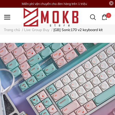
Miễn phí vận chuyển cho đơn hàng trên 1 triệu
0
Trang chủ
/
Live Group Buy
/
[GB] Sonic170 v2 keyboard kit