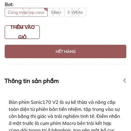
Bot:
Cùng màu top case
Silver
E-White
THÊM VÀO
GIỎ
HẾT HÀNG
Thông tin sản phẩm
Bàn phím Sonic170 V2 là sự kế thừa và nâng cấp
toàn diện từ phiên bản tiền nhiệm, tập trung vào sự
cân bằng thị giác và trải nghiệm tinh tế. Điểm nhấn
ở mặt trước là cụm phím Macro bên trái kết hợp
cùng dải trang trí ở bênphair, tạo nên một bố cục