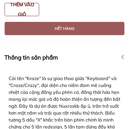
THÊM VÀO
GIỎ
HẾT HÀNG
Thông tin sản phẩm
Cái tên "Kraze" là sự giao thoa giữa "Keyboard" và
"Craze/Crazy", đại diện cho niềm đam mê cuồng
nhiệt của cộng đồng yêu phím cơ, đồng thời hứa hẹn
mang lại mức giá và độ hoàn thiện ấn tượng đến bất
ngờ. Đây là dự án được Nuxroskb ấp ủ, trăn trở suốt
hơn một năm và trải qua rất nhiều thử thách. Biểu
tượng 5 dấu "X" khắc trên bàn phím chính là minh
chứng cho 5 lần redesign, 5 lần tạm dừng đầy khó