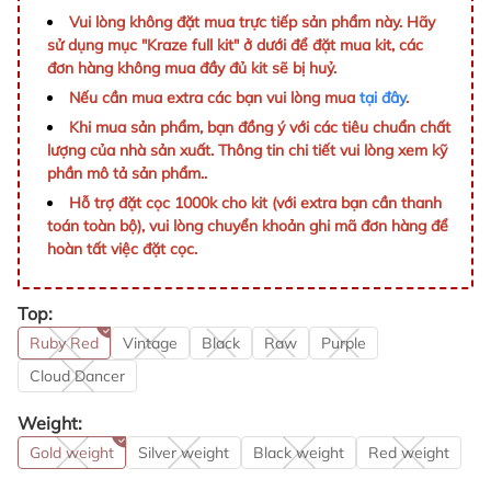
Vui lòng không đặt mua trực tiếp sản phẩm này. Hãy
sử dụng mục "Kraze full kit" ở dưới để đặt mua kit, các
đơn hàng không mua đầy đủ kit sẽ bị huỷ.
Nếu cần mua extra các bạn vui lòng mua
tại đây
.
Khi mua sản phẩm, bạn đồng ý với các tiêu chuẩn chất
lượng của nhà sản xuất. Thông tin chi tiết vui lòng xem kỹ
phần mô tả sản phẩm..
Hỗ trợ đặt cọc 1000k cho kit (với extra bạn cần thanh
toán toàn bộ), vui lòng chuyển khoản ghi mã đơn hàng để
hoàn tất việc đặt cọc.
Top:
Ruby Red
Vintage
Black
Raw
Purple
Cloud Dancer
Weight:
Gold weight
Silver weight
Black weight
Red weight