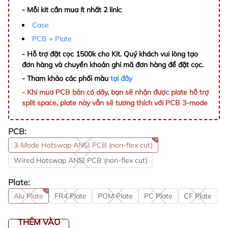
- Mỗi kit cần mua ít nhất 2 link:
Case
PCB + Plate
- Hỗ trợ đặt cọc 1500k cho Kit. Quý khách vui lòng tạo
đơn hàng và chuyển khoản ghi mã đơn hàng để đặt cọc.
- Tham khảo các phối màu
tại đây
- Khi mua PCB bản có dây, bạn sẽ nhận được plate hỗ trợ
split space, plate này vẫn sẽ tương thích với PCB 3-mode
PCB:
3-Mode Hotswap ANSI PCB (non-flex cut)
Wired Hotswap ANSI PCB (non-flex cut)
Plate:
Alu Plate
FR4 Plate
POM Plate
PC Plate
CF Plate
THÊM VÀO