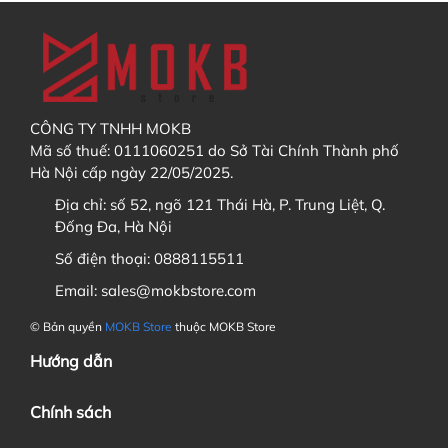
3. Tôi có thể mua các sản phẩm khác cùng với GB
không?
CÔNG TY TNHH MOKB
KHÔNG
KHÔNG
Mã số thuế: 0111060251 do Sở Tài Chính Thành phố
Hà Nội cấp ngày 22/05/2025.
Địa chỉ:
số 52, ngõ 121 Thái Hà, P. Trung Liệt, Q.
4. Tôi muốn theo dõi tiến độ GB / Order thì xem ở đâu?
Đống Đa, Hà Nội
Số điện thoại:
0888115511
Email:
sales@mokbstore.com
Discord
Sau khi đã thêm sản phẩm vào Giỏ hàng, bạn hãy
© Bản quyền
MOKB Store
thuộc MOKB Store
vào
giỏ hàng
và chọn
thanh toán
Facebook
Hướng dẫn
5. Sau khi trả hàng GB / Order, tôi có được hưởng chính
Chính sách
sách bảo hành không?