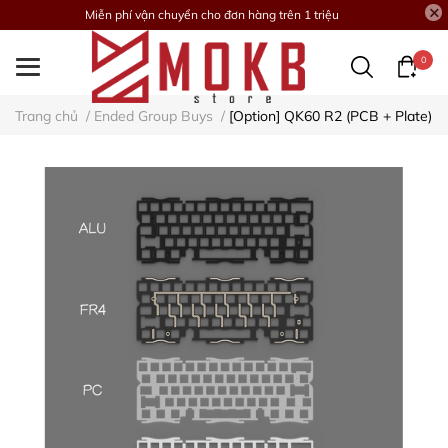
Miễn phí vận chuyển cho đơn hàng trên 1 triệu
0
Trang chủ
/
Ended Group Buys
/
[Option] QK60 R2 (PCB + Plate)