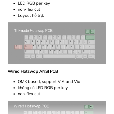
LED RGB per key
non-flex cut
Layout hỗ trợ:
Wired Hotswap ANSI PCB
QMK based, support VIA and Vial
không có LED RGB per key
non-flex cut