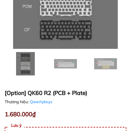
[Option] QK60 R2 (PCB + Plate)
Thương hiệu:
Qwertykeys
1.680.000₫
Lưu ý