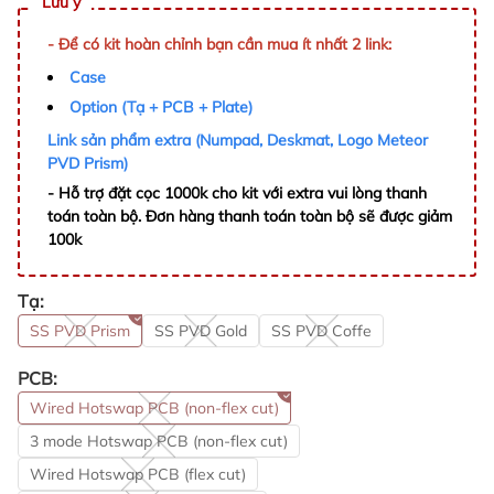
Lưu ý
- Để có kit hoàn chỉnh bạn cần mua ít nhất 2 link:
Case
Option (Tạ + PCB + Plate)
Link sản phẩm extra (Numpad, Deskmat, Logo Meteor
PVD Prism)
- Hỗ trợ đặt cọc 1000k cho kit với extra vui lòng thanh
toán toàn bộ. Đơn hàng thanh toán toàn bộ sẽ được giảm
100k
Tạ:
SS PVD Prism
SS PVD Gold
SS PVD Coffe
PCB:
Wired Hotswap PCB (non-flex cut)
3 mode Hotswap PCB (non-flex cut)
Wired Hotswap PCB (flex cut)