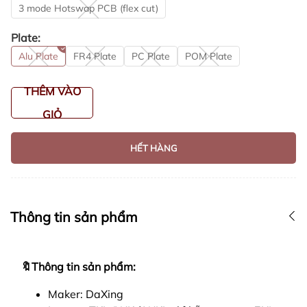
3 mode Hotswap PCB (flex cut)
Plate:
Alu Plate
FR4 Plate
PC Plate
POM Plate
THÊM VÀO
GIỎ
HẾT HÀNG
Thông tin sản phẩm
🔖Thông tin sản phẩm:
Maker: DaXing