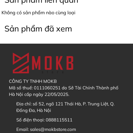
Truy cập vào link bán hàng trên web
MOKB
và
chọn sản phẩm cần mua
Không có sản phẩm nào cùng loại
Điều chỉnh số lượng sản phẩm muốn mua theo ý
Sản phẩm đã xem
2. Thời gian trả hàng dự kiến có chính xác không?
muốn
Chọn "
thêm vào giỏ hàng
" hoặc "
Mua ngay
"
3. Tôi có thể mua các sản phẩm khác cùng với GB
không?
CÔNG TY TNHH MOKB
KHÔNG
KHÔNG
Mã số thuế: 0111060251 do Sở Tài Chính Thành phố
Hà Nội cấp ngày 22/05/2025.
Địa chỉ:
số 52, ngõ 121 Thái Hà, P. Trung Liệt, Q.
4. Tôi muốn theo dõi tiến độ GB / Order thì xem ở đâu?
Đống Đa, Hà Nội
Số điện thoại:
0888115511
Email:
sales@mokbstore.com