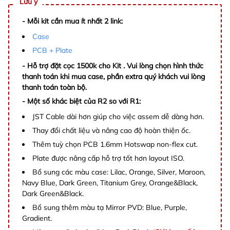
Lưu ý
- Mỗi kit cần mua ít nhất 2 link:
Case
PCB + Plate
- Hỗ trợ đặt cọc 1500k cho Kit . Vui lòng chọn hình thức
thanh toán khi mua case, phần extra quý khách vui lòng
thanh toán toàn bộ.
- Một số khác biệt của R2 so với R1:
JST Cable dài hơn giúp cho việc assem dễ dàng hơn.
Thay đổi chất liệu và nâng cao độ hoàn thiện ốc.
Thêm tuỳ chọn PCB 1.6mm Hotswap non-flex cut.
Plate được nâng cấp hỗ trợ tốt hơn layout ISO.
Bổ sung các màu case: Lilac, Orange, Silver, Maroon,
Navy Blue, Dark Green, Titanium Grey, Orange&Black,
Dark Green&Black.
Bổ sung thêm màu tạ Mirror PVD: Blue, Purple,
Gradient.