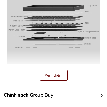
🛠
Kit cơ bản gồm:
Xem thêm
1x Full CNC Aluminum Case
1x Tạ (Anodized Alu hoặc PVD Mirror)
Chính sách Group Buy
1x PCB Hotswap / Soldered / Bluetooth
1x Plate (PC / FR4 / Alu / POM)
1xType-C Daughterboard