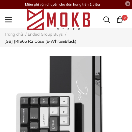
Miễn phí vận chuyển cho đơn hàng trên 1 triệu
0
Trang chủ
/
Ended Group Buys
/
[GB] JRIS65 R2 Case (E-White&Black)