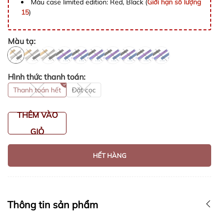
Màu case limited edition: Red, Black (
Giới hạn số lượng
15
)
Màu tạ:
Hình thức thanh toán:
Thanh toán hết
Đặt cọc
THÊM VÀO
GIỎ
HẾT HÀNG
Thông tin sản phẩm