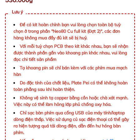
Lưu ý
Để có kit hoàn chỉnh bạn vui lòng chọn toàn bộ tuỳ
chọn ở trong phần "Neo80 Cu full kit (Đợt 2)", các đơn
hàng không mua đầy đủ kit sẽ bị huỷ.
Với mỗi tuỳ chọn PCB theo kit khác nhau, bạn sẽ nhận
được thành phần gắn vào khoang pin khác nhau, vui lòng
đọc chi tiết sản phẩm
Tạ khoang pin sẽ chỉ bán kèm với các phím mua mạch
hàn
Do đặc tính của chất liệu, Plate Pei có thể không hoàn
toàn phẳng sau khi hoàn thiện.
Không vệ sinh tạ copper bằng cồn hoặc chà xát mạnh.
Việc này có thể làm hỏng lớp phủ chống oxy hóa.
Chỉ sạc bàn phím qua cổng USB của máy tính/laptop
dòng điện thấp. Việc sử dụng củ sạc điện thoại có thể gây
ra hiện tượng quá tải dòng điện, dẫn đến hư hỏng bàn
phím.