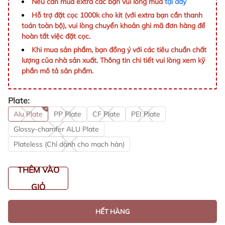
Nếu cần mua extra các bạn vui lòng mua
tại đây
Hỗ trợ đặt cọc 1000k cho kit (với extra bạn cần thanh
toán toàn bộ), vui lòng chuyển khoản ghi mã đơn hàng để
hoàn tất việc đặt cọc.
Khi mua sản phẩm, bạn đồng ý với các tiêu chuẩn chất
lượng của nhà sản xuất. Thông tin chi tiết vui lòng xem kỹ
phần mô tả sản phẩm.
Plate:
Alu Plate
PP Plate
CF Plate
PEI Plate
Glossy-chamfer ALU Plate
Plateless (Chỉ dành cho mạch hàn)
THÊM VÀO
GIỎ
HẾT HÀNG