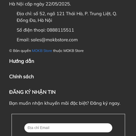
Hà Nội cấp ngày 22/05/2025.
Địa chỉ:
số 52, ngõ 121 Thái Hà, P. Trung Liệt, Q.
4. Tôi muốn theo dõi tiến độ GB / Order thì xem ở đâu?
Đống Đa, Hà Nội
Số điện thoại:
0888115511
Email:
sales@mokbstore.com
Discord
Sau khi đã thêm sản phẩm vào Giỏ hàng, bạn hãy
© Bản quyền
MOKB Store
thuộc MOKB Store
vào
giỏ hàng
và chọn
thanh toán
Facebook
Hướng dẫn
5. Sau khi trả hàng GB / Order, tôi có được hưởng chính
Chính sách
sách bảo hành không?
ĐĂNG KÝ NHẬN TIN
Các bạn điền địa chỉ nhận hàng (có thể tạo tài
Bạn muốn nhận khuyến mãi đặc biệt? Đăng ký ngay.
khoản và lưu địa chỉ trong
sổ địa chỉ
). Sau đó bấm
"
Tiếp tục chọn phương thức vận chuyển
"