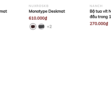
NUXROSKB
NANCH
kmat
Monotype Deskmat
Bộ tua vít 
đầu trong 
610.000₫
270.000₫
+2