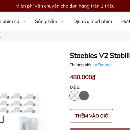
Miễn phí vận chuyển cho đơn hàng trên 1 triệu
 phím cơ
Sản phẩm
Dịch vụ mod phím
Hướ
s
Staebies V2 Stabil
Thương hiệu:
AEboards
480.000₫
Màu:
THÊM VÀO GIỎ