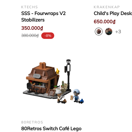
KTECHS
KRAKENKAP
SSS - Fourwraps V2
Child's Play Des
Stabilizers
650.000₫
350.000₫
+3
380.000₫
-8%
80RETROS
80Retros Switch Café Lego