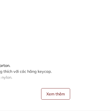
arton.
g thích với các hãng keycap.
 nylon.
Xem thêm