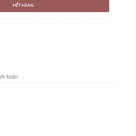
HẾT HÀNG
nh toán