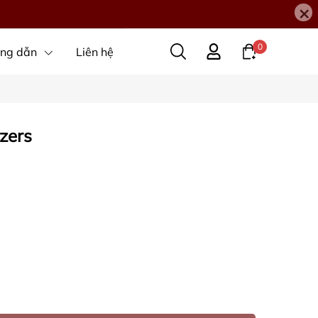
×
0
ng dẫn
Liên hệ
izers