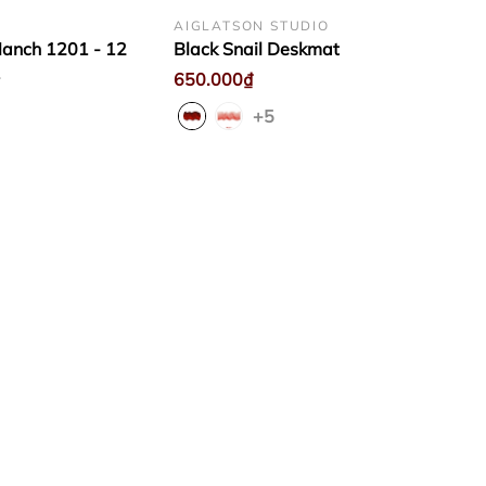
AIGLATSON STUDIO
Nanch 1201 - 12
Black Snail Deskmat
1
650.000₫
+5