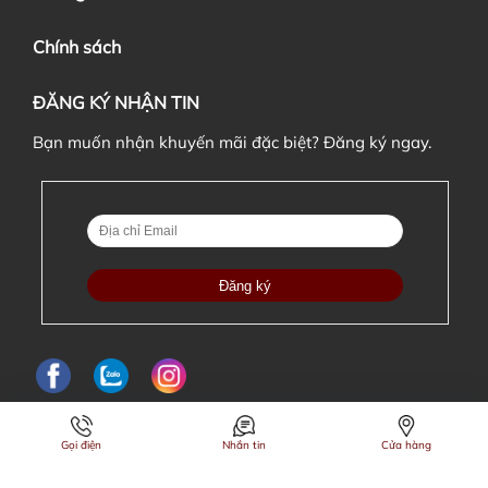
Tuỳ chọn layout ISO và spacebar 7U.
Tuỳ chọn plate tương thích với stab plate
Chính sách
mount hoặc stab PCB mount.
Kết nối Ba Chế Độ tiện lợi.
ĐĂNG KÝ NHẬN TIN
Hỗ trợ kết nối có dây, Bluetooth, và 2.4GHz.
2 viên pin 3100mAh cho thời lượng pin kéo
Bạn muốn nhận khuyến mãi đặc biệt? Đăng ký ngay.
dài.
Các tuỳ chọn màu
case
Gọi điện
Nhắn tin
Cửa hàng