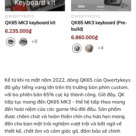
QWERTYKEYS
QWERTYKEYS
QK65 MK3 keyboard kit
QK65 MK3 keyboard (Pre-
build)
6.235.000₫
6.860.000₫
+9
+4
Kể từ khi ra mắt năm 2022, dòng QK65 của Qwertykeys
đã gây tiếng vang lớn trên thị trường bàn phím custom,
với ba phiên bản 65% cực kỳ thành công. Giờ đây, QK
tiếp tục mang đến QK65 MK3 - thế hệ tiếp theo mang
đến hoài niệm của các game thủ đời đầu. Sản phẩm
được chăm chút và hoàn thiện chỉn chu hứa hẹn mang
đến cho bạn một trải nghiệm vượt trội và bất ngờ về
thiết kế, chất âm và cảm giác gõ, đảm bảo sẽ chinh