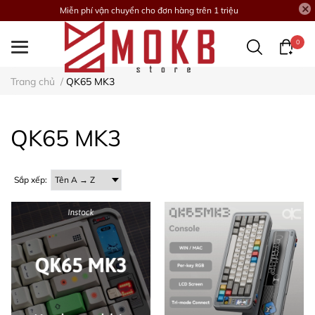
Miễn phí vận chuyển cho đơn hàng trên 1 triệu
0
Trang chủ
/
QK65 MK3
QK65 MK3
Sắp xếp: