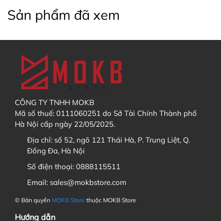
Sản phẩm đã xem
Thời gian: Từ 28/11/2025 đến 11/12/2025
Thời gian trả hàng dự kiến: Tháng 02/2026
Thiết Kế Nổi Bật
Vỏ nhôm CNC toàn bộ, 5 phối màu tuyệt đẹp.
Spray coat: Console (Xám), Retro Console
(Trắng), White Peach (Hồng), Bubble Dragon
CÔNG TY TNHH MOKB
(Xanh Lá).
Mã số thuế: 0111060251 do Sở Tài Chính Thành phố
Anode: Imp (Xám).
Hà Nội cấp ngày 22/05/2025.
Tạ PVD thép không gỉ với badge Cyber Dog.
Màn hình Tùy chỉnh với Chủ đề Động mới.
Địa chỉ:
số 52, ngõ 121 Thái Hà, P. Trung Liệt, Q.
Đống Đa, Hà Nội
Hỗ trợ ảnh GIF tùy chỉnh với ảnh nền và ảnh
chính riêng biệt.
Số điện thoại:
0888115511
2 hình động gõ phím theo chủ đề: Mèo và
Email:
sales@mokbstore.com
Chó.
Trò chơi mini "Siêu thị Động vật".
© Bản quyền
MOKB Store
thuộc MOKB Store
Tùy chọn Plate, PCB và Stabilizer.
Hướng dẫn