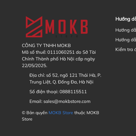
Hướng d
Hướng dẫ
Hướng dẫ
CÔNG TY TNHH MOKB
Kiểm tra 
Mã số thuế: 0111060251 do Sở Tài
Chính Thành phố Hà Nội cấp ngày
22/05/2025.
Địa chỉ:
số 52, ngõ 121 Thái Hà, P.
Trung Liệt, Q. Đống Đa, Hà Nội
Số điện thoại:
0888115511
Email:
sales@mokbstore.com
© Bản quyền
MOKB Store
thuộc MOKB
Store