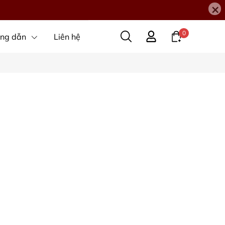
×
0
ng dẫn
Liên hệ