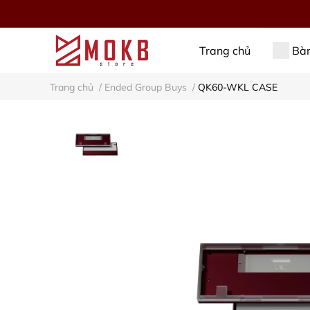
Trang chủ
Bàn
Trang chủ
/
Ended Group Buys
/
QK60-WKL CASE