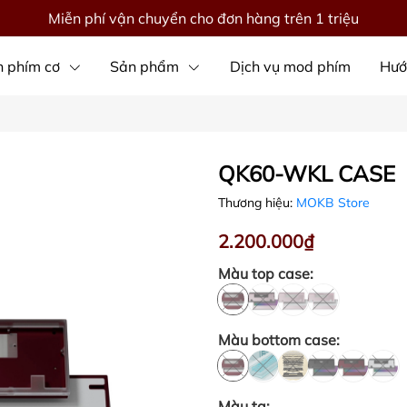
Miễn phí vận chuyển cho đơn hàng trên 1 triệu
 phím cơ
Sản phẩm
Dịch vụ mod phím
Hướ
QK60-WKL CASE
Thương hiệu:
MOKB Store
2.200.000₫
Màu top case:
Màu bottom case:
Màu tạ: