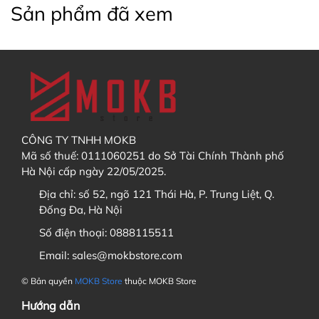
Sản phẩm đã xem
2. Thời gian trả hàng dự kiến có chính xác không?
muốn
Chọn "
thêm vào giỏ hàng
" hoặc "
Mua ngay
"
Layout mạch WKL
3. Tôi có thể mua các sản phẩm khác cùng với GB
không?
CÔNG TY TNHH MOKB
KHÔNG
KHÔNG
Mã số thuế: 0111060251 do Sở Tài Chính Thành phố
Hà Nội cấp ngày 22/05/2025.
Địa chỉ:
số 52, ngõ 121 Thái Hà, P. Trung Liệt, Q.
4. Tôi muốn theo dõi tiến độ GB / Order thì xem ở đâu?
Đống Đa, Hà Nội
Số điện thoại:
0888115511
Email:
sales@mokbstore.com
Discord
Sau khi đã thêm sản phẩm vào Giỏ hàng, bạn hãy
© Bản quyền
MOKB Store
thuộc MOKB Store
vào
giỏ hàng
và chọn
thanh toán
Facebook
Hướng dẫn