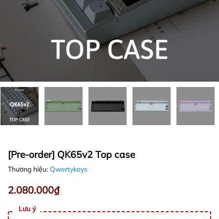
[Pre-order] QK65v2 Top case
Thương hiệu:
Qwertykeys
2.080.000₫
Lưu ý