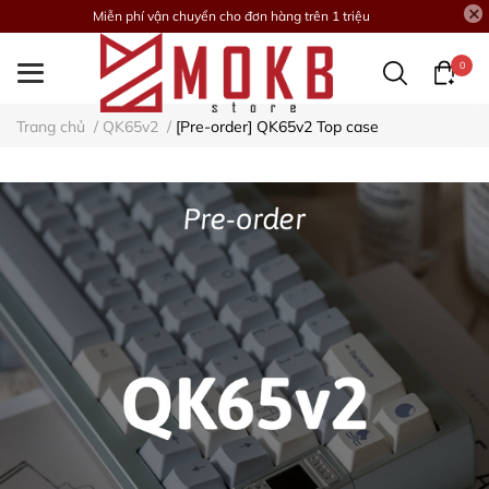
Miễn phí vận chuyển cho đơn hàng trên 1 triệu
0
Trang chủ
/
QK65v2
/
[Pre-order] QK65v2 Top case