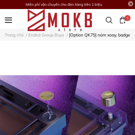
Miễn phí vận chuyển cho đơn hàng trên 1 triệu
0
Trang chủ
/
Ended Group Buys
/
[Option QK75] núm xoay, badge