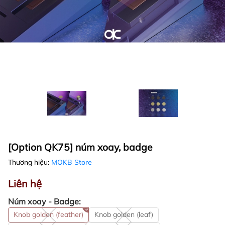
[Option QK75] núm xoay, badge
Thương hiệu:
MOKB Store
Liên hệ
Núm xoay - Badge:
Knob golden (feather)
Knob golden (leaf)