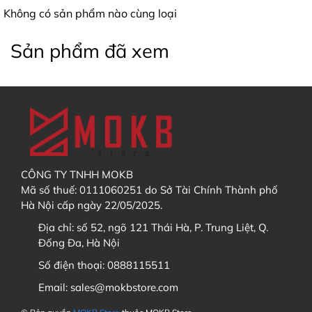
chọn sản phẩm cần mua
Không có sản phẩm nào cùng loại
Điều chỉnh số lượng sản phẩm muốn mua theo ý
Sản phẩm đã xem
2. Thời gian trả hàng dự kiến có chính xác không?
muốn
Chọn "
thêm vào giỏ hàng
" hoặc "
Mua ngay
"
3. Tôi có thể mua các sản phẩm khác cùng với GB
không?
CÔNG TY TNHH MOKB
KHÔNG
KHÔNG
Mã số thuế: 0111060251 do Sở Tài Chính Thành phố
Hà Nội cấp ngày 22/05/2025.
Địa chỉ:
số 52, ngõ 121 Thái Hà, P. Trung Liệt, Q.
4. Tôi muốn theo dõi tiến độ GB / Order thì xem ở đâu?
Đống Đa, Hà Nội
Số điện thoại:
0888115511
Email:
sales@mokbstore.com
Discord
Sau khi đã thêm sản phẩm vào Giỏ hàng, bạn hãy