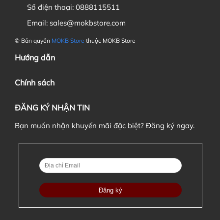
Số điện thoại:
0888115511
6. Nếu đặt cọc đơn hàng thì khi nào tôi phải thanh toán
nốt đơn hàng ?
Email:
sales@mokbstore.com
© Bản quyền
MOKB Store
thuộc MOKB Store
Hướng dẫn
Chính sách
ĐĂNG KÝ NHẬN TIN
Bạn muốn nhận khuyến mãi đặc biệt? Đăng ký ngay.
7. Tôi có được chuyển đơn hàng này cho người khác nếu
có nhu cầu không?
8. Sản phẩm có khác biệt gì so với ảnh minh hoạ không?