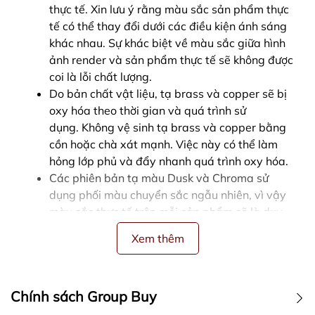
thực tế. Xin lưu ý rằng màu sắc sản phẩm thực
tế có thể thay đổi dưới các điều kiện ánh sáng
khác nhau. Sự khác biệt về màu sắc giữa hình
ảnh render và sản phẩm thực tế sẽ không được
coi là lỗi chất lượng.
Do bản chất vật liệu, tạ brass và copper sẽ bị
oxy hóa theo thời gian và quá trình sử
dụng. Không vệ sinh tạ brass và copper bằng
cồn hoặc chà xát mạnh. Việc này có thể làm
hỏng lớp phủ và đẩy nhanh quá trình oxy hóa.
Các phiên bản tạ màu Dusk và Chroma sử
dụng phối màu chuyển sắc ngẫu nhiên, vì vậy
màu sắc thực tế trên mỗi sản phẩm sẽ là duy
nhất và không giống nhau.
Xem thêm
Tham khảo tiêu chuẩn QC của Neo65 tại
đây
.
Chính sách Group Buy