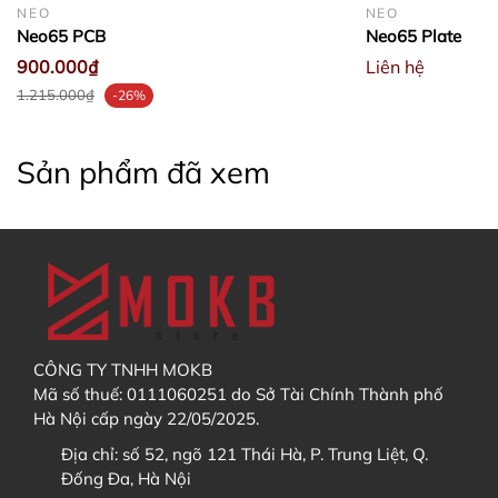
NEO
NEO
4. Tôi muốn theo dõi tiến độ GB / Order thì xem ở đâu?
Neo65 PCB
Neo65 Plate
900.000₫
Liên hệ
1.215.000₫
-26%
Discord
Sau khi đã thêm sản phẩm vào Giỏ hàng, bạn hãy
Sản phẩm đã xem
vào
giỏ hàng
và chọn
thanh toán
Facebook
5. Sau khi trả hàng GB / Order, tôi có được hưởng chính
sách bảo hành không?
Các bạn điền địa chỉ nhận hàng (có thể tạo tài
CÔNG TY TNHH MOKB
khoản và lưu địa chỉ trong
sổ địa chỉ
). Sau đó bấm
Mã số thuế: 0111060251 do Sở Tài Chính Thành phố
"
Tiếp tục chọn phương thức vận chuyển
"
Hà Nội cấp ngày 22/05/2025.
Địa chỉ:
số 52, ngõ 121 Thái Hà, P. Trung Liệt, Q.
Đống Đa, Hà Nội