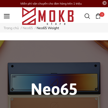
Miễn phí vận chuyển cho đơn hàng trên 1 triệu
0
Trang chủ
/
Neo65
/
Neo65 Weight