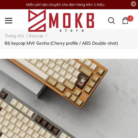
Miễn phí vận chuyển cho đơn hàng trên 1 triệu
0
Trang chủ
/
Keycap
/
Bộ keycap MW Gesha (Cherry profile / ABS Double-shot)