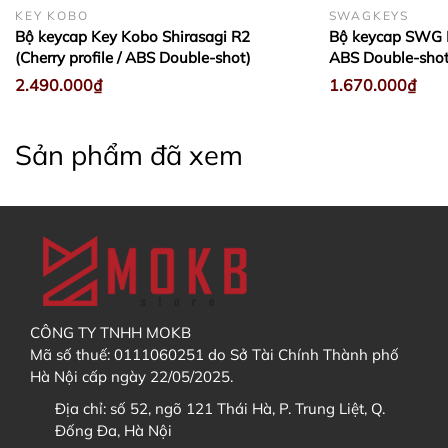
KEY KOBO
SWAGKEYS
4. Tôi muốn theo dõi tiến độ GB / Order thì xem ở đâu?
Bộ keycap Key Kobo Shirasagi R2
Bộ keycap SWG Eu
(Cherry profile / ABS Double-shot)
ABS Double-shot
2.490.000₫
1.670.000₫
Discord
Sau khi đã thêm sản phẩm vào Giỏ hàng, bạn hãy
Sản phẩm đã xem
vào
giỏ hàng
và chọn
thanh toán
Facebook
5. Sau khi trả hàng GB / Order, tôi có được hưởng chính
sách bảo hành không?
Các bạn điền địa chỉ nhận hàng (có thể tạo tài
CÔNG TY TNHH MOKB
khoản và lưu địa chỉ trong
sổ địa chỉ
). Sau đó bấm
Mã số thuế: 0111060251 do Sở Tài Chính Thành phố
"
Tiếp tục chọn phương thức vận chuyển
"
Hà Nội cấp ngày 22/05/2025.
Địa chỉ:
số 52, ngõ 121 Thái Hà, P. Trung Liệt, Q.
Đống Đa, Hà Nội