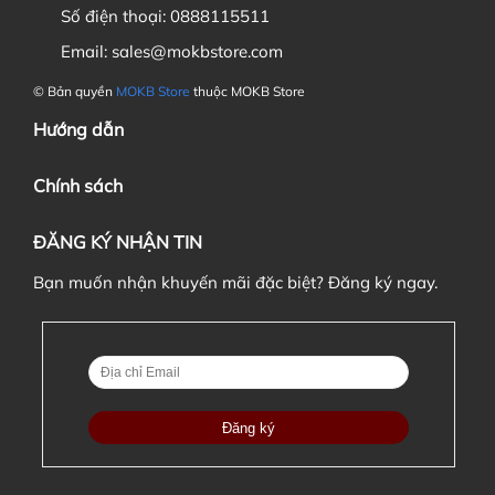
Số điện thoại:
0888115511
6. Nếu đặt cọc đơn hàng thì khi nào tôi phải thanh toán
nốt đơn hàng ?
Email:
sales@mokbstore.com
© Bản quyền
MOKB Store
thuộc MOKB Store
Hướng dẫn
Chính sách
ĐĂNG KÝ NHẬN TIN
Bạn muốn nhận khuyến mãi đặc biệt? Đăng ký ngay.
7. Tôi có được chuyển đơn hàng này cho người khác nếu
có nhu cầu không?
8. Sản phẩm có khác biệt gì so với ảnh minh hoạ không?