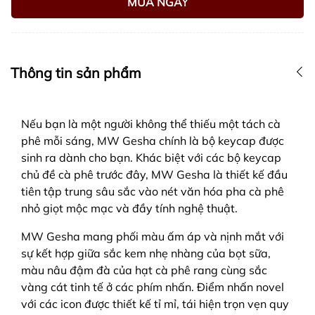
MUA NGAY
Thông tin sản phẩm
Nếu bạn là một người không thể thiếu một tách cà
phê mỗi sáng, MW Gesha chính là bộ keycap được
sinh ra dành cho bạn. Khác biệt với các bộ keycap
chủ đề cà phê trước đây, MW Gesha là thiết kế đầu
tiên tập trung sâu sắc vào nét văn hóa pha cà phê
nhỏ giọt mộc mạc và đầy tính nghệ thuật.
MW Gesha mang phối màu ấm áp và nịnh mắt với
sự kết hợp giữa sắc kem nhẹ nhàng của bọt sữa,
màu nâu đậm đà của hạt cà phê rang cùng sắc
vàng cát tinh tế ở các phím nhấn. Điểm nhấn novel
với các icon được thiết kế tỉ mỉ, tái hiện trọn vẹn quy