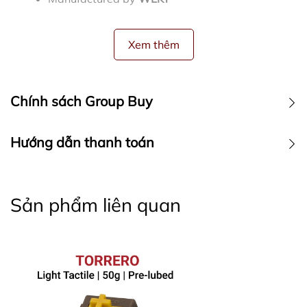
Xem thêm
Chính sách Group Buy
CHÍNH SÁCH NÀY CHỈ ÁP DỤNG VỚI CÁC ĐƠN HÀNG
Hướng dẫn thanh toán
GROUP BUY / ORDER
Hướng dẫn mua hàng:
1. Tôi có thể huỷ đơn hàng Group Buy / Order không?
Sản phẩm liên quan
Truy cập vào link bán hàng trên web
MOKB
và
chọn sản phẩm cần mua
Điều chỉnh số lượng sản phẩm muốn mua theo ý
2. Thời gian trả hàng dự kiến có chính xác không?
muốn
Chọn "
thêm vào giỏ hàng
" hoặc "
Mua ngay
"