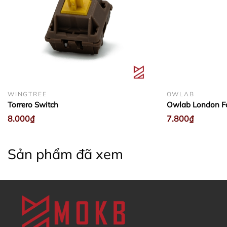
3. Tôi có thể mua các sản phẩm khác cùng với GB
không?
KHÔNG
KHÔNG
WINGTREE
OWLAB
4. Tôi muốn theo dõi tiến độ GB / Order thì xem ở đâu?
Torrero Switch
Owlab London F
8.000₫
7.800₫
Sản phẩm đã xem
Discord
Sau khi đã thêm sản phẩm vào Giỏ hàng, bạn hãy
vào
giỏ hàng
và chọn
thanh toán
Facebook
5. Sau khi trả hàng GB / Order, tôi có được hưởng chính
sách bảo hành không?