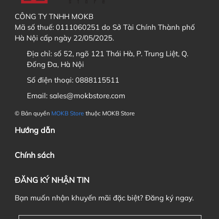
CÔNG TY TNHH MOKB
Các bạn điền địa chỉ nhận hàng (có thể tạo tài
Mã số thuế: 0111060251 do Sở Tài Chính Thành phố
khoản và lưu địa chỉ trong
sổ địa chỉ
). Sau đó bấm
Hà Nội cấp ngày 22/05/2025.
"
Tiếp tục chọn phương thức vận chuyển
"
Địa chỉ:
số 52, ngõ 121 Thái Hà, P. Trung Liệt, Q.
Đống Đa, Hà Nội
Số điện thoại:
0888115511
6. Nếu đặt cọc đơn hàng thì khi nào tôi phải thanh toán
Email:
sales@mokbstore.com
nốt đơn hàng ?
© Bản quyền
MOKB Store
thuộc MOKB Store
Hướng dẫn
Chính sách
ĐĂNG KÝ NHẬN TIN
Bạn muốn nhận khuyến mãi đặc biệt? Đăng ký ngay.
7. Tôi có được chuyển đơn hàng này cho người khác nếu