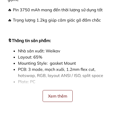
🔥 Pin 3750 mAh mang đến thời lượng sử dụng tốt
🔥 Trọng lượng 1.2kg giúp cảm giác gõ đầm chắc
🔖Thông tin sản phẩm:
Nhà sản xuất: Weikav
Layout: 65%
Mounting Style: gasket Mount
PCB: 3 mode, mạch xuôi, 1.2mm flex cut,
hotswap, RGB, layout ANSI / ISO, split space
Plate: PC
Pin: 3750 mAh
Trọng lượng: 1.2 kg
Xem thêm
Kit có sẵn đầy đủ foam