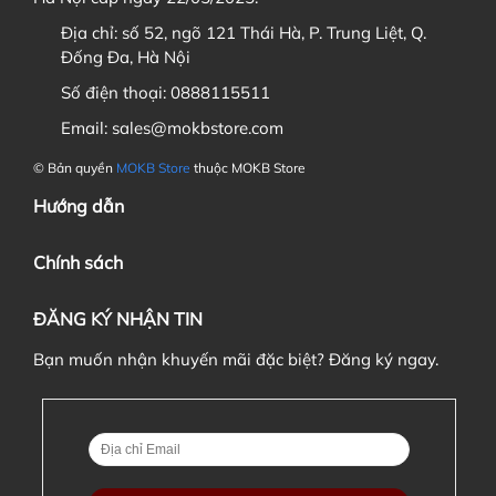
Địa chỉ:
số 52, ngõ 121 Thái Hà, P. Trung Liệt, Q.
6. Nếu đặt cọc đơn hàng thì khi nào tôi phải thanh toán
Đống Đa, Hà Nội
nốt đơn hàng ?
Số điện thoại:
0888115511
Email:
sales@mokbstore.com
© Bản quyền
MOKB Store
thuộc MOKB Store
Hướng dẫn
Chính sách
ĐĂNG KÝ NHẬN TIN
7. Tôi có được chuyển đơn hàng này cho người khác nếu
có nhu cầu không?
Bạn muốn nhận khuyến mãi đặc biệt? Đăng ký ngay.