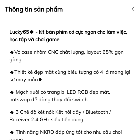
Thông tin sản phẩm
Lucky65🍀 - kit bàn phím cơ cực ngon cho làm việc,
học tập và chơi game
🔥Vỏ case nhôm CNC chất lượng, layout 65% gọn
gàng
🔥Thiết kế đẹp mắt cùng biểu tượng cỏ 4 lá mang lại
sự may mắn🍀
🔥 Mạch xuôi có trang bị LED RGB đẹp mắt,
hotswap dễ dàng thay đổi switch
🔥 3 Chế độ kết nối: Kết nối dây / Bluetooth /
Receiver 2.4 GHz siêu tiện dụng
🔥 Tính năng NKRO đáp ứng tốt cho nhu cầu chơi
gạme