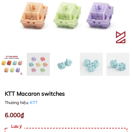
KTT Macaron switches
Thương hiệu:
KTT
6.000₫
Lưu ý