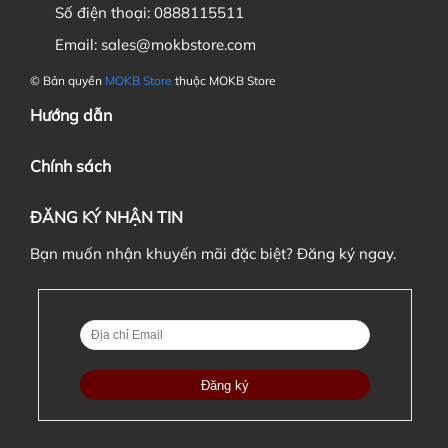
Số điện thoại:
0888115511
6. Nếu đặt cọc đơn hàng thì khi nào tôi phải thanh toán
Email:
sales@mokbstore.com
nốt đơn hàng ?
© Bản quyền
MOKB Store
thuộc MOKB Store
Hướng dẫn
Chính sách
ĐĂNG KÝ NHẬN TIN
Bạn muốn nhận khuyến mãi đặc biệt? Đăng ký ngay.
7. Tôi có được chuyển đơn hàng này cho người khác nếu
có nhu cầu không?
8. Sản phẩm có khác biệt gì so với ảnh minh hoạ không?