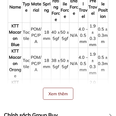
rati
End
Pre
Typ
Mate
Spri
ile
l
le
Name
ng
Forc
Trav
e
rial
ng
Forc
Trav
Posit
Forc
e
el
e
el
ion
e
KTT
1.9
POM/
4.0 –
0.5 ±
Macar
Tac
18
40 ±
50 ±
±
PC/P
N/A
0.5
0.3m
on
tile
mm
5gf
5gf
0.3
A
mm
m
Blue
mm
KTT
1.9
Macar
POM/
4.0 –
0.5 ±
Tac
18
38 ±
50 ±
±
on
PC/P
N/A
0.5
0.3m
tile
mm
5gf
5gf
0.3
Orang
A
mm
m
mm
e
KTT
2.0
POM/
4.0 –
Macar
Lin
18
58 ±
65 ±
±
PC/P
N/A
0.5
N/A
Xem thêm
on
ear
mm
5gf
5gf
0.3
A
mm
Purple
mm
KTT
2.0
POM/
4.0 –
Macar
Lin
18
55 ±
63 ±
±
Chính sách Group Buy