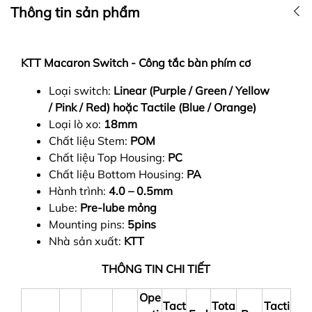
Thông tin sản phẩm
KTT Macaron Switch - Công tắc bàn phím cơ
Loại switch:
Linear (Purple / Green / Yellow
/ Pink / Red) hoặc Tactile (Blue / Orange)
Loại lò xo:
18mm
Chất liệu Stem:
POM
Chất liệu Top Housing:
PC
Chất liệu Bottom Housing:
PA
Hành trình:
4.0 – 0.5mm
Lube:
Pre-lube mỏng
Mounting pins:
5pins
Nhà sản xuất:
KTT
THÔNG TIN CHI TIẾT
Ope
Tact
Tota
Tacti