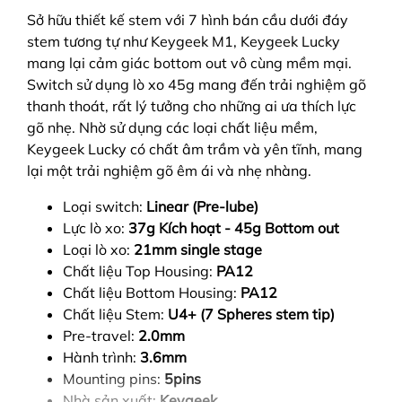
Sở hữu thiết kế stem với 7 hình bán cầu dưới đáy
stem tương tự như Keygeek M1, Keygeek Lucky
mang lại cảm giác bottom out vô cùng mềm mại.
Switch sử dụng lò xo 45g mang đến trải nghiệm gõ
thanh thoát, rất lý tưởng cho những ai ưa thích lực
gõ nhẹ. Nhờ sử dụng các loại chất liệu mềm,
Keygeek Lucky có chất âm trầm và yên tĩnh, mang
lại một trải nghiệm gõ êm ái và nhẹ nhàng.
Loại switch:
Linear (Pre-lube)
Lực lò xo:
37g Kích hoạt - 45g Bottom out
Loại lò xo:
21mm single stage
Chất liệu Top Housing:
PA12
Chất liệu Bottom Housing:
PA12
Chất liệu Stem:
U4+
(7 Spheres stem tip)
Pre-travel:
2.0mm
Hành trình:
3.6mm
Mounting pins:
5pins
Nhà sản xuất:
Keygeek