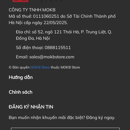
CÔNG TY TNHH MOKB
Các bạn điền địa chỉ nhận hàng (có thể tạo tài
Mã số thuế: 0111060251 do Sở Tài Chính Thành phố
khoản và lưu địa chỉ trong
sổ địa chỉ
). Sau đó bấm
Hà Nội cấp ngày 22/05/2025.
"
Tiếp tục chọn phương thức vận chuyển
"
Địa chỉ:
số 52, ngõ 121 Thái Hà, P. Trung Liệt, Q.
Đống Đa, Hà Nội
Số điện thoại:
0888115511
6. Nếu đặt cọc đơn hàng thì khi nào tôi phải thanh toán
Email:
sales@mokbstore.com
nốt đơn hàng ?
© Bản quyền
MOKB Store
thuộc MOKB Store
Hướng dẫn
Chính sách
ĐĂNG KÝ NHẬN TIN
Bạn muốn nhận khuyến mãi đặc biệt? Đăng ký ngay.
7. Tôi có được chuyển đơn hàng này cho người khác nếu