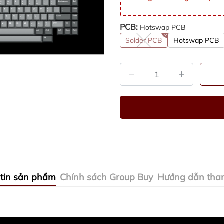
PCB:
Hotswap PCB
Solder PCB
Hotswap PCB
tin sản phẩm
Chính sách Group Buy
Hướng dẫn tha