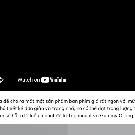
 để cho ra mắt một sản phẩm bàn phím giá rất ngon với mức 
ủ thiết kế đơn giản và trang nhã, nó có thể đạt trọng lượng 
ím sẽ hỗ trợ 2 kiểu mount đó là Top mount và Gummy O-ring