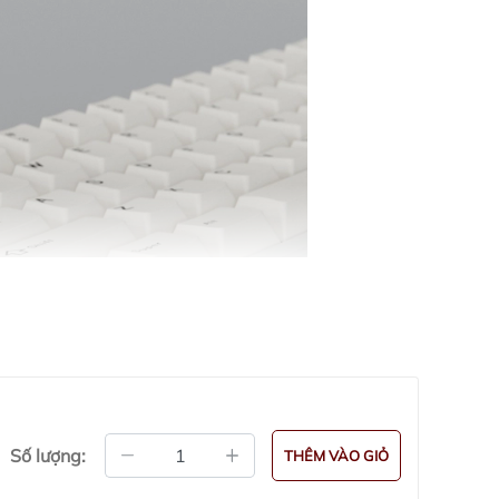
Số lượng:
THÊM VÀO GIỎ