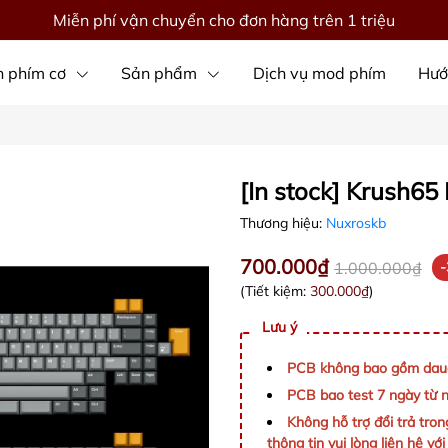
Miễn phí vận chuyển cho đơn hàng trên 1 triệu
 phím cơ
Sản phẩm
Dịch vụ mod phím
Hướ
[In stock] Krush65
Thương hiệu:
Nuxroskb
700.000₫
1.000.000₫
(Tiết kiệm:
300.000₫
)
Lưu ý
PCB không bao gồm daug
PCB bao test 7 ngày từ 
Không hỗ trợ đổi trả tr
thông tin vui lòng liên hệ vớ