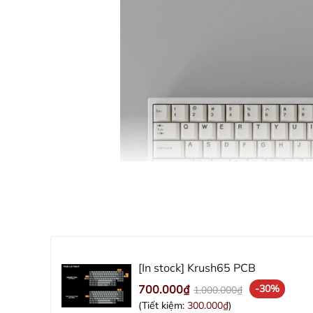
[In stock] Krush65 PCB
700.000₫
-30%
1.000.000₫
(Tiết kiệm:
300.000₫
)