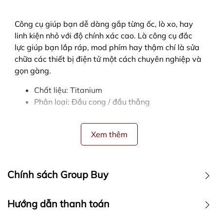
Công cụ giúp bạn dễ dàng gắp từng ốc, lò xo, hay
linh kiện nhỏ với độ chính xác cao. Là công cụ đắc
lực giúp bạn lắp ráp, mod phím hay thậm chí là sửa
chữa các thiết bị điện tử một cách chuyên nghiệp và
gọn gàng.
Chất liệu: Titanium
Phân loại: Đầu cong / đầu thẳng
Xem thêm
Chính sách Group Buy
CHÍNH SÁCH NÀY CHỈ ÁP DỤNG VỚI CÁC ĐƠN HÀNG
Hướng dẫn thanh toán
GROUP BUY / ORDER