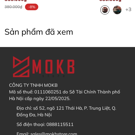
380.000₫
-8%
+3
Discord
Sau khi đã thêm sản phẩm vào Giỏ hàng, bạn hãy
Sản phẩm đã xem
vào
giỏ hàng
và chọn
thanh toán
Facebook
5. Sau khi trả hàng GB / Order, tôi có được hưởng chính
sách bảo hành không?
Các bạn điền địa chỉ nhận hàng (có thể tạo tài
khoản và lưu địa chỉ trong
sổ địa chỉ
). Sau đó bấm
CÔNG TY TNHH MOKB
"
Tiếp tục chọn phương thức vận chuyển
"
Mã số thuế: 0111060251 do Sở Tài Chính Thành phố
Hà Nội cấp ngày 22/05/2025.
Địa chỉ:
số 52, ngõ 121 Thái Hà, P. Trung Liệt, Q.
Đống Đa, Hà Nội
6. Nếu đặt cọc đơn hàng thì khi nào tôi phải thanh toán
Số điện thoại:
0888115511
nốt đơn hàng ?
Email:
sales@mokbstore.com