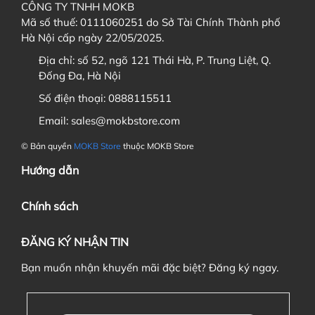
CÔNG TY TNHH MOKB
KHÔNG
KHÔNG
Mã số thuế: 0111060251 do Sở Tài Chính Thành phố
Hà Nội cấp ngày 22/05/2025.
Địa chỉ:
số 52, ngõ 121 Thái Hà, P. Trung Liệt, Q.
4. Tôi muốn theo dõi tiến độ GB / Order thì xem ở đâu?
Đống Đa, Hà Nội
Số điện thoại:
0888115511
Email:
sales@mokbstore.com
Discord
Sau khi đã thêm sản phẩm vào Giỏ hàng, bạn hãy
© Bản quyền
MOKB Store
thuộc MOKB Store
vào
giỏ hàng
và chọn
thanh toán
Facebook
Hướng dẫn
5. Sau khi trả hàng GB / Order, tôi có được hưởng chính
Chính sách
sách bảo hành không?
ĐĂNG KÝ NHẬN TIN
Các bạn điền địa chỉ nhận hàng (có thể tạo tài
Bạn muốn nhận khuyến mãi đặc biệt? Đăng ký ngay.
khoản và lưu địa chỉ trong
sổ địa chỉ
). Sau đó bấm
"
Tiếp tục chọn phương thức vận chuyển
"