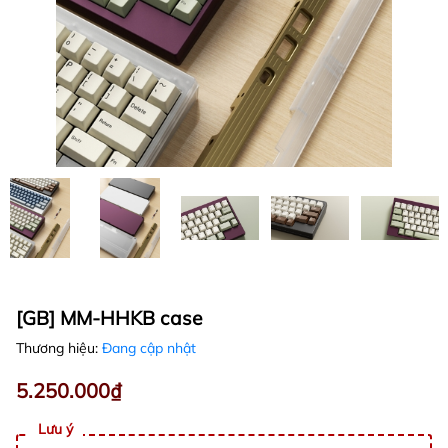
[GB] MM-HHKB case
Thương hiệu:
Đang cập nhật
5.250.000₫
Lưu ý