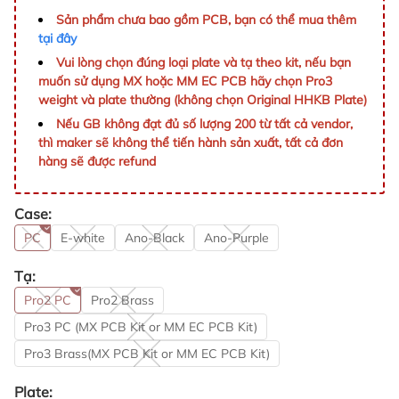
Sản phẩm chưa bao gồm PCB, bạn có thể mua thêm
tại đây
Vui lòng chọn đúng loại plate và tạ theo kit, nếu bạn
muốn sử dụng MX hoặc MM EC PCB hãy chọn Pro3
weight và plate thường (không chọn Original HHKB Plate)
Nếu GB không đạt đủ số lượng 200 từ tất cả vendor,
thì maker sẽ không thể tiến hành sản xuất, tất cả đơn
hàng sẽ được refund
Case:
PC
E-white
Ano-Black
Ano-Purple
Tạ:
Pro2 PC
Pro2 Brass
Pro3 PC (MX PCB Kit or MM EC PCB Kit)
Pro3 Brass(MX PCB Kit or MM EC PCB Kit)
Plate: