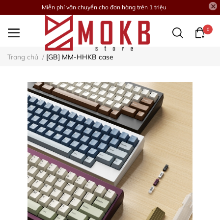
Miễn phí vận chuyển cho đơn hàng trên 1 triệu
0
Trang chủ
/
[GB] MM-HHKB case