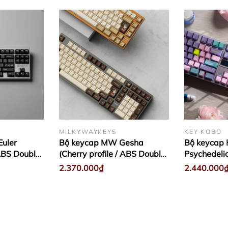
MILKYWAYKEYS
KEY KOBO
uler
Bộ keycap MW Gesha
Bộ keycap 
 ABS Double-
(Cherry profile / ABS Double-
Psychedelic 
shot)
ABS Double
2.370.000₫
2.440.000