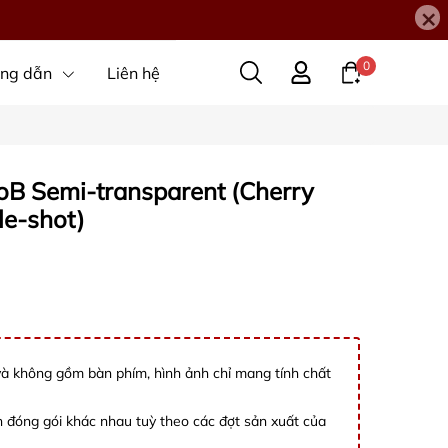
×
0
ng dẫn
Liên hệ
oB Semi-transparent (Cherry
le-shot)
và không gồm bàn phím, hình ảnh chỉ mang tính chất
 đóng gói khác nhau tuỳ theo các đợt sản xuất của