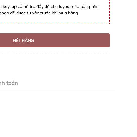
 keycap có hỗ trợ đầy đủ cho layout của bàn phím
i shop để được tư vấn trước khi mua hàng
HẾT HÀNG
nh toán