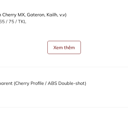
Cherry MX, Gateron, Kailh, v.v)
65 / 75 / TKL
Xem thêm
rent (Cherry Profile / ABS Double-shot)