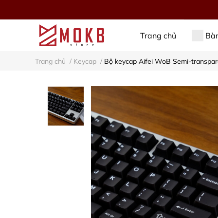
Trang chủ
Bàn
Trang chủ
/
Keycap
/
Bộ keycap Aifei WoB Semi-transpare