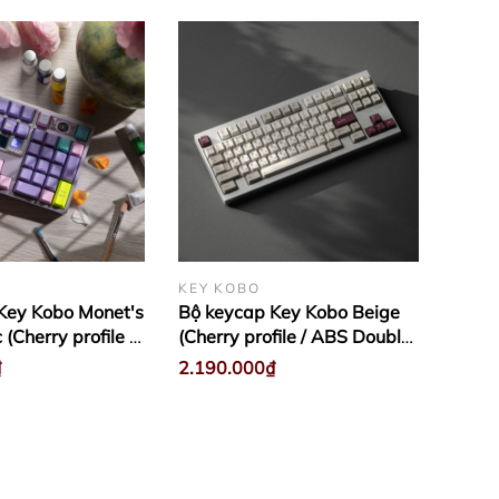
KEY KOBO
Key Kobo Monet's
Bộ keycap Key Kobo Beige
(Cherry profile /
(Cherry profile / ABS Double-
-shot)
shot)
₫
2.190.000₫