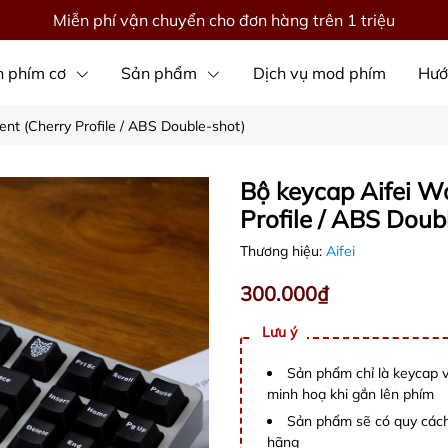
Miễn phí vận chuyển cho đơn hàng trên 1 triệu
 phím cơ
Sản phẩm
Dịch vụ mod phím
Hướ
nt (Cherry Profile / ABS Double-shot)
Bộ keycap Aifei W
Profile / ABS Doub
Thương hiệu:
Aifei
300.000₫
Lưu ý
Sản phẩm chỉ là keycap 
minh hoạ khi gắn lên phím
Sản phẩm sẽ có quy cách
hãng