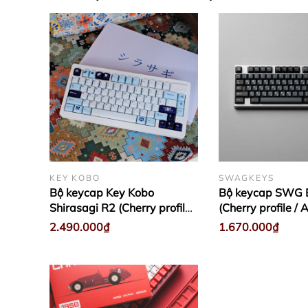
KEY KOBO
SWAGKEYS
Bộ keycap Key Kobo
Bộ keycap SWG E
Shirasagi R2 (Cherry profile /
(Cherry profile /
ABS Double-shot)
shot)
2.490.000₫
1.670.000₫