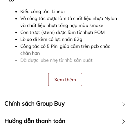
Kiểu công tắc: Linear
Vỏ công tắc được làm từ chất liệu nhựa Nylon
và chất liệu nhựa tổng hợp màu smoke
Con trượt (stem) được làm từ nhựa POM
Lò xo đi kèm có lực nhấn 62g
Công tắc có 5 Pin, giúp cắm trên pcb chắc
chắn hơn
Đã được lube nhẹ từ nhà sản xuất
Xem thêm
Chính sách Group Buy
CHÍNH SÁCH NÀY CHỈ ÁP DỤNG VỚI CÁC ĐƠN HÀNG
Hướng dẫn thanh toán
GROUP BUY / ORDER