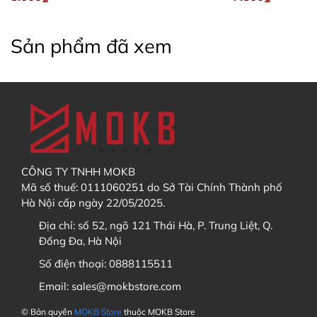
Sản phẩm đã xem
Discord
Sau khi đã thêm sản phẩm vào Giỏ hàng, bạn hãy
vào
giỏ hàng
và chọn
thanh toán
Facebook
5. Sau khi trả hàng GB / Order, tôi có được hưởng chính
sách bảo hành không?
CÔNG TY TNHH MOKB
Các bạn điền địa chỉ nhận hàng (có thể tạo tài
Mã số thuế: 0111060251 do Sở Tài Chính Thành phố
khoản và lưu địa chỉ trong
sổ địa chỉ
). Sau đó bấm
Hà Nội cấp ngày 22/05/2025.
"
Tiếp tục chọn phương thức vận chuyển
"
Địa chỉ:
số 52, ngõ 121 Thái Hà, P. Trung Liệt, Q.
Đống Đa, Hà Nội
Số điện thoại:
0888115511
6. Nếu đặt cọc đơn hàng thì khi nào tôi phải thanh toán
Email:
sales@mokbstore.com
nốt đơn hàng ?
© Bản quyền
MOKB Store
thuộc MOKB Store