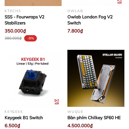
KTECHS
OWLAB
SSS - Fourwraps V2
Owlab London Fog V2
Stabilizers
Switch
350.000₫
7.800₫
380.000₫
-8%
KEYGEEK
WUQUE
Keygeek B1 Switch
Bàn phím Chilkey SF60 HE
6.500₫
4.500.000₫