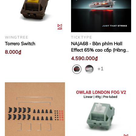
WINGTREE
TICKTYPE
Torrero Switch
NAJA68 - Bàn phím Hall
Effect 65% cao cấp (Hàng
8.000₫
sẵn)
4.590.000₫
+1