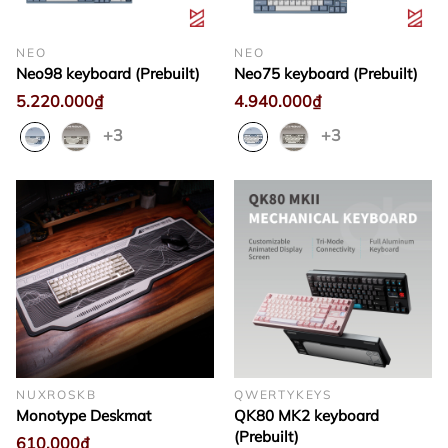
NEO
NEO
Neo98 keyboard (Prebuilt)
Neo75 keyboard (Prebuilt)
5.220.000₫
4.940.000₫
+3
+3
NUXROSKB
QWERTYKEYS
Monotype Deskmat
QK80 MK2 keyboard
(Prebuilt)
610.000₫