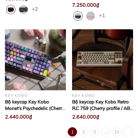
7.250.000₫
+2
+1
KEY KOBO
KEY KOBO
Bộ keycap Key Kobo
Bộ keycap Key Kobo Retro
Monet's Psychedelic (Cherry
R.C 759 (Cherry profile / ABS
profile / ABS Double-shot)
Double-shot)
2.440.000₫
2.640.000₫
1
2
3
...
11