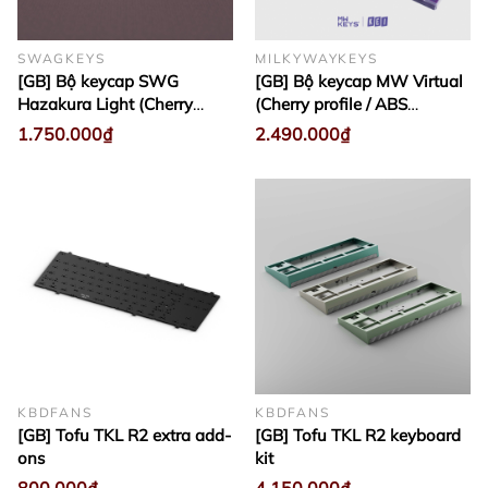
SWAGKEYS
MILKYWAYKEYS
[GB] Bộ keycap SWG
[GB] Bộ keycap MW Virtual
Hazakura Light (Cherry
(Cherry profile / ABS
profile / ABS Double-shot)
Double-shot)
1.750.000₫
2.490.000₫
KBDFANS
KBDFANS
[GB] Tofu TKL R2 extra add-
[GB] Tofu TKL R2 keyboard
ons
kit