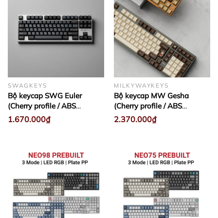
SWAGKEYS
MILKYWAYKEYS
Bộ keycap SWG Euler
Bộ keycap MW Gesha
(Cherry profile / ABS
(Cherry profile / ABS
Double-shot)
Double-shot)
1.670.000₫
2.370.000₫