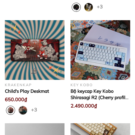
+3
KRAKENKAP
KEY KOBO
Child's Play Deskmat
Bộ keycap Key Kobo
Shirasagi R2 (Cherry profile /
650.000₫
ABS Double-shot)
2.490.000₫
+3