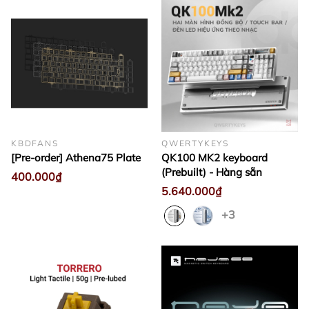
KBDFANS
QWERTYKEYS
[Pre-order] Athena75 Plate
QK100 MK2 keyboard
(Prebuilt) - Hàng sẵn
400.000₫
5.640.000₫
+3