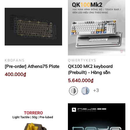
KBDFANS
QWERTYKEYS
[Pre-order] Athena75 Plate
QK100 MK2 keyboard
(Prebuilt) - Hàng sẵn
400.000₫
5.640.000₫
+3