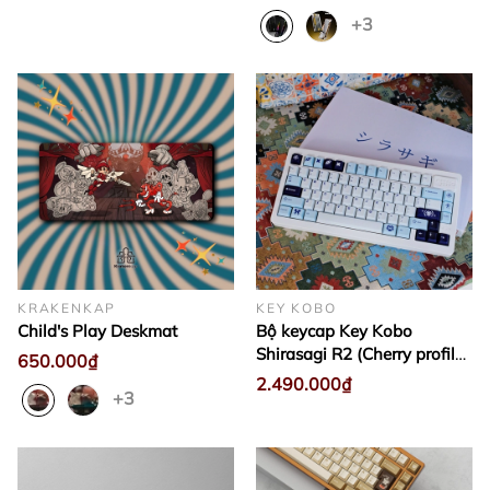
+3
KRAKENKAP
KEY KOBO
Child's Play Deskmat
Bộ keycap Key Kobo
Shirasagi R2 (Cherry profile /
650.000₫
ABS Double-shot)
2.490.000₫
+3