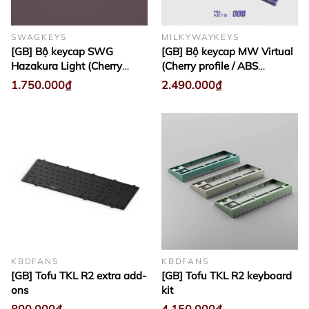
SWAGKEYS
MILKYWAYKEYS
[GB] Bộ keycap SWG
[GB] Bộ keycap MW Virtual
Hazakura Light (Cherry
(Cherry profile / ABS
profile / ABS Double-shot)
Double-shot)
1.750.000₫
2.490.000₫
KBDFANS
KBDFANS
[GB] Tofu TKL R2 extra add-
[GB] Tofu TKL R2 keyboard
ons
kit