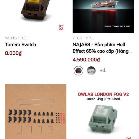
WINGTREE
TICKTYPE
Torrero Switch
NAJA68 - Bàn phím Hall
Effect 65% cao cấp (Hàng
8.000₫
sẵn)
4.590.000₫
+1