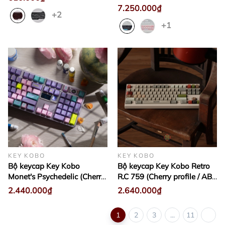
7.250.000₫
+2
+1
KEY KOBO
KEY KOBO
Bộ keycap Key Kobo
Bộ keycap Key Kobo Retro
Monet's Psychedelic (Cherry
R.C 759 (Cherry profile / ABS
profile / ABS Double-shot)
Double-shot)
2.440.000₫
2.640.000₫
1
2
3
...
11