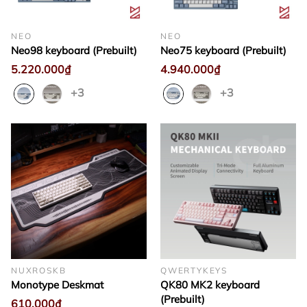
NEO
NEO
Neo98 keyboard (Prebuilt)
Neo75 keyboard (Prebuilt)
5.220.000₫
4.940.000₫
+3
+3
NUXROSKB
QWERTYKEYS
Monotype Deskmat
QK80 MK2 keyboard
(Prebuilt)
610.000₫