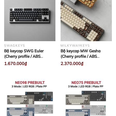
SWAGKEYS
MILKYWAYKEYS
Bộ keycap SWG Euler
Bộ keycap MW Gesha
(Cherry profile / ABS
(Cherry profile / ABS
Double-shot)
Double-shot)
1.670.000₫
2.370.000₫