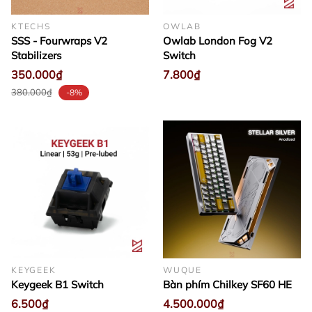
KTECHS
OWLAB
SSS - Fourwraps V2
Owlab London Fog V2
Stabilizers
Switch
350.000₫
7.800₫
380.000₫
-8%
KEYGEEK
WUQUE
Keygeek B1 Switch
Bàn phím Chilkey SF60 HE
6.500₫
4.500.000₫